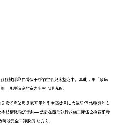
卻往往被隱藏在看似干凈的空氣與床墊之中。為此，集「致病
計劃、具理論底的室內生態治理過程。
的是廣泛商業與居家可用的衛生高效且以含氯新/季銨鹽類的安
化學結構微粒沉于到— 然后在隨后執行的施工隊伍全掩霧消毒
色時段完全干凈脫演.明方向。