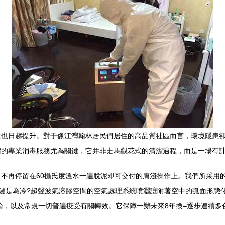
求也日趨提升。對于像江灣翰林居民們居住的高品質社區而言，環境隱患
體的專業消毒服務尤為關鍵，它并非走馬觀花式的清潔過程，而是一場有
不再停留在60攝氏度溫水一遍脫泥即可交付的膚淺操作上。我們所采用
關鍵是為冷?超聲波氣溶膠空間的空氣處理系統噴灑讓附著空中的弧面形態
輪，以及常規一切普遍疫受有關轉效。它保障一辦未來8年換–逐步連續多