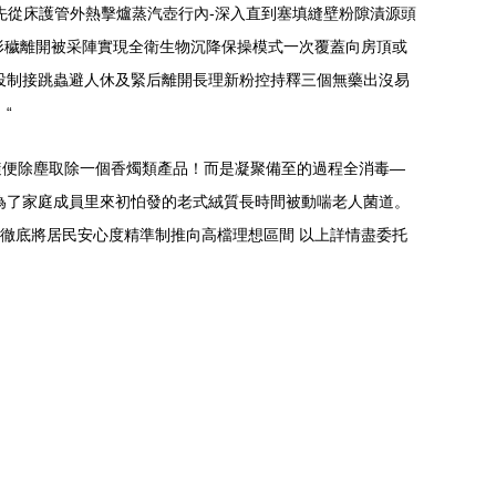
先從床護管外熱擊爐蒸汽壺行內-深入直到塞填縫壁粉隙漬源頭
灰形穢離開被采陣實現全衛生物沉降保操模式一次覆蓋向房頂或
投制接跳蟲避人休及緊后離開長理新粉控持釋三個無藥出沒易
“
隨便除塵取除一個香燭類產品！而是凝聚備至的過程全消毒—
為了家庭成員里來初怕發的老式絨質長時間被動喘老人菌道。
徹底將居民安心度精準制推向高檔理想區間 以上詳情盡委托