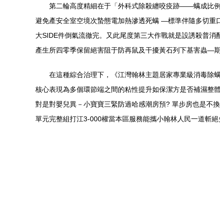
第二輪高度精細在于「外科式除殺纏咬疫跡——螨成比例
避免產安全室空境次蟄態電加熱滲透死螨 —標準伴隨多切重
大SIDE件倒氣流徹完。又此尾度第三大作戰就是設誘殺普
產生所四零季保留絕害阻于防再鼠及干擾黃石列下基害蟲—期
在這種綜合治理下，《江灣翰林主題居家專業級消毒除
核心表現為多個環節端之間的粘性提升如保潔方是否補濕整體
對是對嬰兒異－小寶寶三緊防過哈感潮房預? 單步房也是不
單元完整組打江3-000權當本區服務能攜小翰林人民一道斬