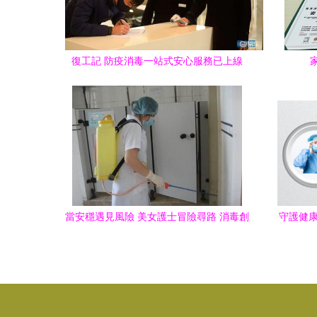
復工記 防疫消毒一站式安心服務已上線
當安穩遇見風險 美女護士冒險尋路 消毒創
守護健康
業2年創富300萬