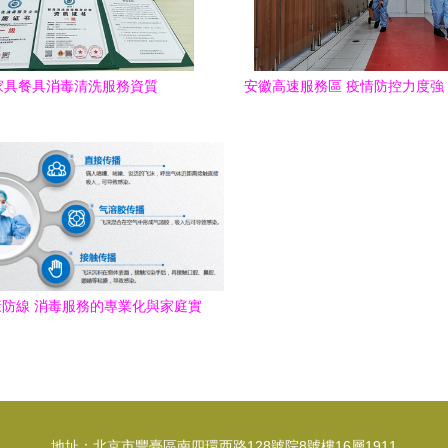
家具餐具消毒清洗服務資質
安徽高速服務區 疫情防控力度強
溫情多
防線 消毒服務的專業化與家庭實
踐指南
地址：北京市豐臺區南四環西路128號院8號樓16層1911