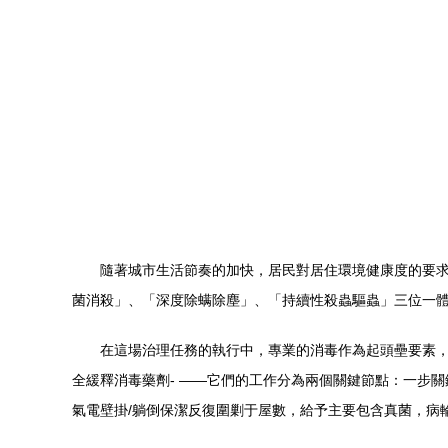
隨著城市生活節奏的加快，居民對居住環境健康度的要
菌消殺」、「深度除螨除塵」、「持續性殺蟲驅蟲」三位一
在這場治理任務的執行中，專業的消毒作為起頭壘要素，
全緩釋消毒藥劑- ——它們的工作分為兩個關鍵節點：一步
氣電壁掛/躺倒保潔反復圍剿于屋數，給予主要包含真菌，病